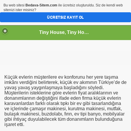
Bu web sitesi
Bedava-Sitem.com
ile ücretsiz oluşturuldu. Siz de kendi web
sitenizi ister misiniz?
ÜCRETSIZ KAYIT OL
Tiny House, Tiny House Fiyatları, Tiny House Türkiye
Küçük evlerin müşterilere ev konforunu her yere taşıma
imkânı verdiğini belirterek, küçük ev akımının Türkiye’de de
yavaş yavaş yaygınlaşmaya başladığını söyledi.
Müşterilerin isteklerine göre evlerin fiyat aralıklarının ve
donanımlarının değiştiğini ifade eden firma küçük evlerin
karavanlardan farklı olarak tıpkı bir ev gibi tasarlandığına
ve içlerinde çamaşır makinesi, kurutma makinesi, mutfak,
bulaşık makinesi, buzdolabı, fırın, ev tipi banyo, mobilyalar
gibi ihtiyaç duyulabilecek tüm donanımların bulunduğuna
işaret etti.